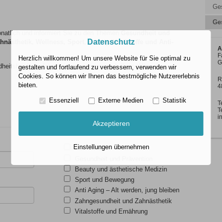
Ge
Ge
onatlich und informiert Sie zu den Themen
Gesundheit und
Datenschutz
ästhetik, Wellness, Sport, Beauty, Vitalstoffe und Anti-
A
F
Herzlich willkommen! Um unsere Website für Sie optimal zu
G
heitsbriefes erfolgt themenbezogen nach Ihren Wünschen.
gestalten und fortlaufend zu verbessern, verwenden wir
Cookies. So können wir Ihnen das bestmögliche Nutzererlebnis
R
bieten.
4
Essenziell
Externe Medien
Statistik
T
T
i
Akzeptieren
Einstellungen übernehmen
Alle Themen
Gesundheit und Prävention
Beauty und ästhetische Medizin
Sport und Bewegung
Anti Aging – Alt werden, jung bleiben
Zahngesundheit und Zahnästhetik
Vitalstoffe und Ernährung