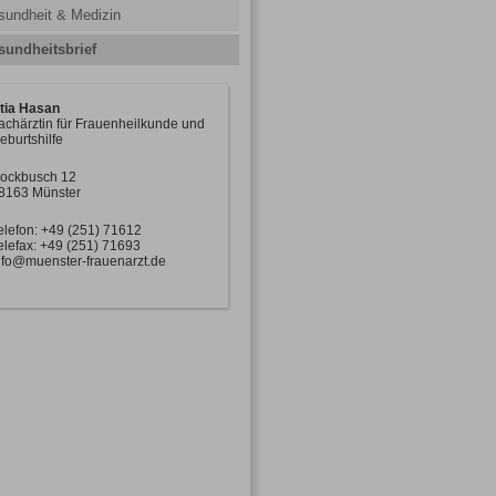
sundheit & Medizin
sundheitsbrief
tia Hasan
achärztin für Frauenheilkunde und
eburtshilfe
ockbusch 12
8163 Münster
elefon: +49 (251) 71612
elefax: +49 (251) 71693
nfo@muenster-frauenarzt.de