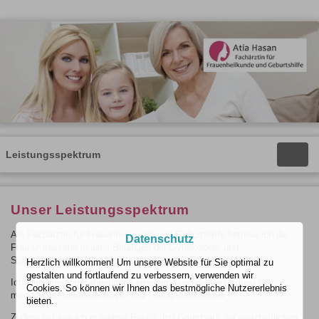
Leistungsspektrum
Toggle
naviga
Unser Leistungsspektrum
Als Fachärztin für Frauenheilkunde und Geburtshilfe betreue ich die
Datenschutz
Frau umfassend in allen Belangen der Gynäkologie und
Schwangerschaft.
Herzlich willkommen! Um unsere Website für Sie optimal zu
gestalten und fortlaufend zu verbessern, verwenden wir
Ich biete meinen Patientinnen eine umfassende Versorgung mit
Cookies. So können wir Ihnen das bestmögliche Nutzererlebnis
modernsten Untersuchungs- und Therapiemethoden.
bieten.
Zudem befolge ich in meiner Praxis den Grundsatz der ganzheitlichen