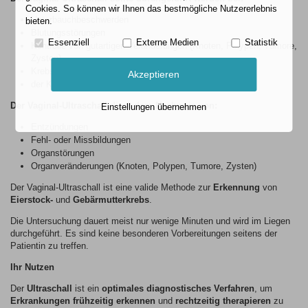
Cookies. So können wir Ihnen das bestmögliche Nutzererlebnis
Unterbauchbeschwerden
bieten.
Blutungsstörungen
Essenziell
Externe Medien
Statistik
Kontrolle von gutartigen Veränderungen (Knoten, Polypen, Tumore,
Zysten)
Krebserkrankungen in der Familie
Akzeptieren
der Krebsvorsorge
Der Vaginal-Ultraschall dient dem Nachweis von:
Einstellungen übernehmen
Entzündungen
Fehl- oder Missbildungen
Organstörungen
Organveränderungen (Knoten, Polypen, Tumore, Zysten)
Der Vaginal-Ultraschall ist eine valide Methode zur
Erkennung
von
Eierstock-
und
Gebärmutterkrebs
.
Die Untersuchung dauert meist nur wenige Minuten und wird im Liegen
durchgeführt. Es sind keine besonderen Vorbereitungen seitens der
Patientin zu treffen.
Ihr Nutzen
Der
Ultraschall
ist ein
optimales diagnostisches Verfahren
, um
Erkrankungen frühzeitig erkennen
und
rechtzeitig therapieren
zu