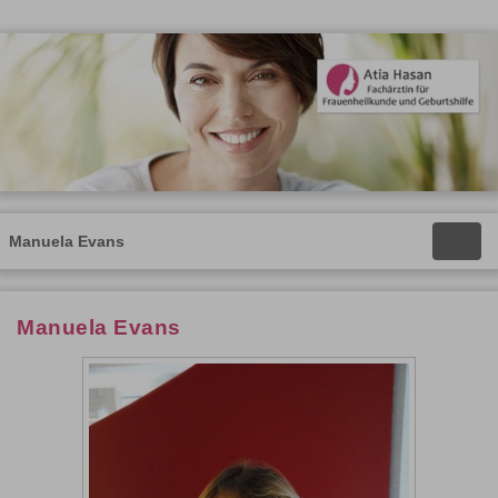
Manuela Evans
Toggle
naviga
Manuela Evans